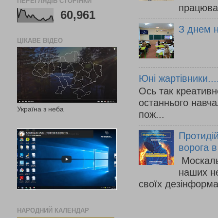
ПЕРЕГЛЯДІВ СТОРІНКИ
працюва
60,961
З днем 
ЦІКАВЕ ВІДЕО
Юні жартівники....
Ось так креативно
останнього навча
Україна з неба
пож...
Протиді
ворога 
Москаль
наших не
своїх дезінформац
НАРОДНИЙ КАЛЕНДАР