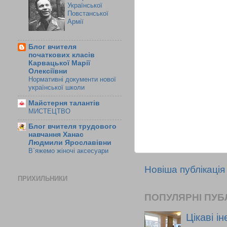
Української
Повстанської
Армії
Блог вчителя
початкових класів
Карвацької Марії
Олексіївни
Нормативні документи нової
української школи
Майстерня талантів
МИСТЕЦТВО
Блог вчителя трудового
навчання Ханас
Людмили Ярославівни
В`яжемо жіночі аксесуари
Новіша публікація
ПРИХИЛЬНИКИ
ПОПУЛЯРНІ ПУБЛ
Цікаві ін