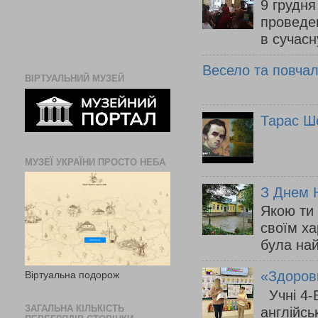
9 грудня
проведен
в сучасн
Весело та повчаль
ВІРТУАЛЬНИЙ МУЗЕЙ
Тарас Ш
МУЗЕЇ УКРАЇНИ ПРОСТО НЕБА
З Днем Н
Якою ти
своїм ха
була на
«Здорови
Віртуальна подорож
Учні 4-Б
ЗАГАЛЬНА КІЛЬКІСТЬ
англійсь