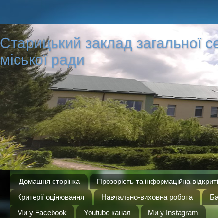
Старицький заклад загальної сер
міської ради
Домашня сторінка
Прозорість та інформаційна відкрит
Критерії оцінювання
Навчально-виховна робота
Ба
Ми у Facebook
Youtube канал
Ми у Instagram