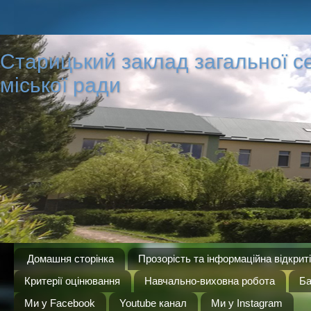
Старицький заклад загальної сер
міської ради
Домашня сторінка
Прозорість та інформаційна відкрит
Критерії оцінювання
Навчально-виховна робота
Ба
Ми у Facebook
Youtube канал
Ми у Instagram