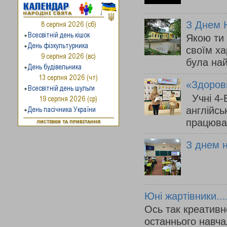
З Днем Н
Якою ти
своїм ха
була на
«Здорови
Учні 4-Б
англійсь
працюва
З днем 
Юні жартівники....
Ось так креативно
останнього навча