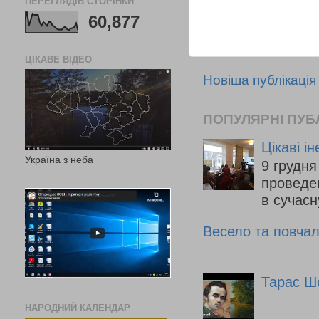
ПЕРЕГЛЯДІВ СТОРІНКИ
60,877
ЦІКАВЕ ВІДЕО
Новіша публікація
ПОПУЛЯРНІ ПУБЛ
Цікаві ін
Україна з неба
9 грудня
проведен
в сучасн
Весело та повчаль
Тарас Ш
НАРОДНИЙ КАЛЕНДАР