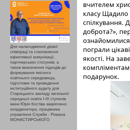
вчителем хрис
класу Щадило 
спілкування. Д
доброта?», пер
ознайомилися 
Для налагодження дієвої
пограли цікаві
співпраці та становлення
якості. На за
ефективної комунікації,
партнерських стосунків, а
компліментами
також визначення підходів до
формування якісного
подарунок.
освітнього середовища,
підготовки та проведення
інституційного аудиту для
Старицького закладу загальної
середньої освіти І-ІІІ ступенів
імені Юрія Костіва закріплено
координатора, працівника
управління Служби - Романа
МОНАСТИРСЬКОГО