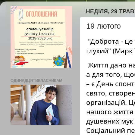
НЕДІЛЯ, 29 ТРАВ
19 лютого
"Доброта - це
глухий" (Марк 
 Життя дано на добрі справи – говорить народна мудрість, 
а для того, що
ОДИНАДЦЯТИКЛАСНИКАМ
– є День спонт
свято, створен
організацій. Ц
нашого життя і
душевних мук і
Соціальний пе