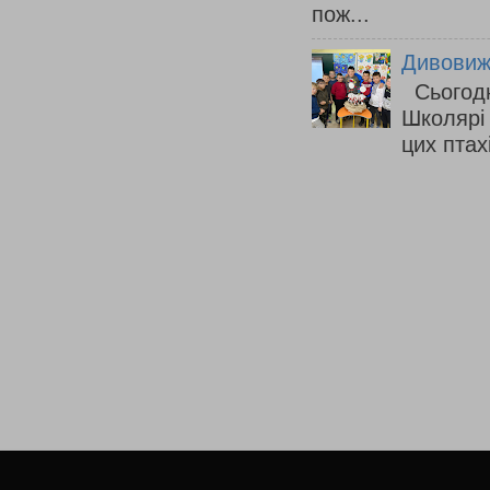
пож...
Дивовижн
Сьогодні
Школярі
цих птахі