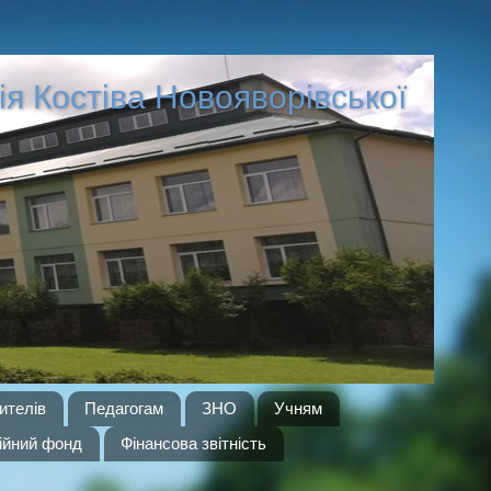
рія Костіва Новояворівської
ителів
Педагогам
ЗНО
Учням
ійний фонд
Фінансова звітність