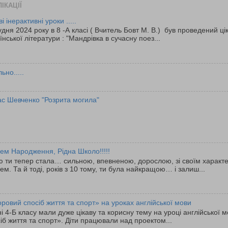
ІКАЦІЇ
ві інерактивні уроки .....
удня 2024 року в 8 -А класі ( Вчитель Бовт М. В.) був проведений ці
їнської літератури : "Мандрівка в сучасну поез...
ьно.....
ас Шевченко "Розрита могила"
ем Народження, Рідна Школо!!!!!
 ти тепер стала… сильною, впевненою, дорослою, зі своїм характ
ем. Та й тоді, років з 10 тому, ти була найкращою… і залиш...
ровий спосіб життя та спорт» на уроках англійської мови
 4-Б класу мали дуже цікаву та корисну тему на уроці англійської 
іб життя та спорт». Діти працювали над проектом...