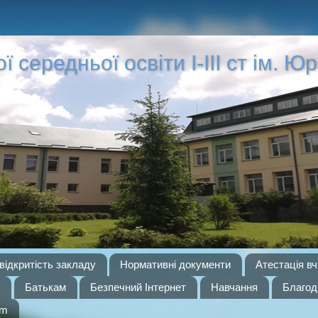
середньої освіти І-ІІІ ст ім. Ю
відкритість закладу
Нормативні документи
Атестація вч
Батькам
Безпечний Інтернет
Навчання
Благод
am