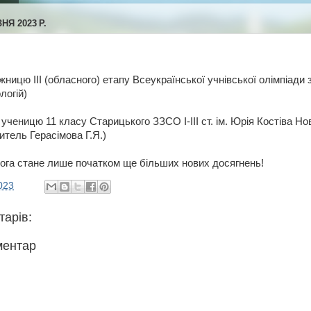
НЯ 2023 Р.
ницю ІІІ (обласного) етапу Всеукраїнської учнівської олімпіади 
логій)
ученицю 11 класу Старицького ЗЗСО І-ІІІ ст. ім. Юрія Костіва Но
читель Герасімова Г.Я.)
ога стане лише початком ще більших нових досягнень!
023
тарів:
ментар