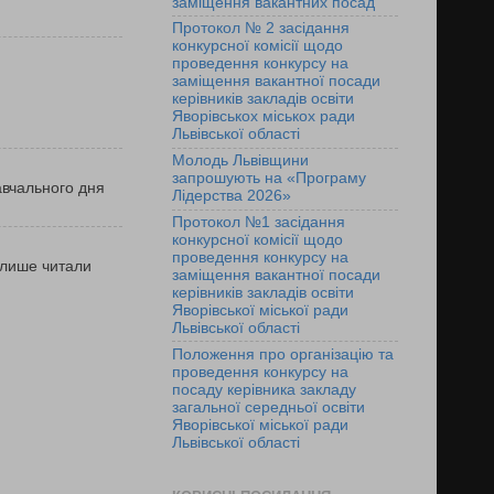
заміщення вакантних посад
Протокол № 2 засідання
конкурсної комісії щодо
проведення конкурсу на
заміщення вакантної посади
керівників закладів освіти
Яворівськох міськох ради
Львівської області
Молодь Львівщини
запрошують на «Програму
навчального дня
Лідерства 2026»
Протокол №1 засідання
конкурсної комісії щодо
проведення конкурсу на
 лише читали
заміщення вакантної посади
керівників закладів освіти
Яворівської міської ради
Львівської області
Положення про організацію та
проведення конкурсу на
посаду керівника закладу
загальної середньої освіти
Яворівської міської ради
Львівської області