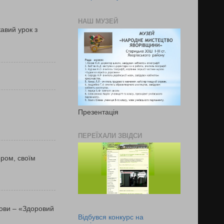
НАШ МУЗЕЙ
кавий урок з
Презентація
ПЕРЕЇХАЛИ ЗВІДСИ
ером, своїм
мови – «Здоровий
Відбувся конкурс на