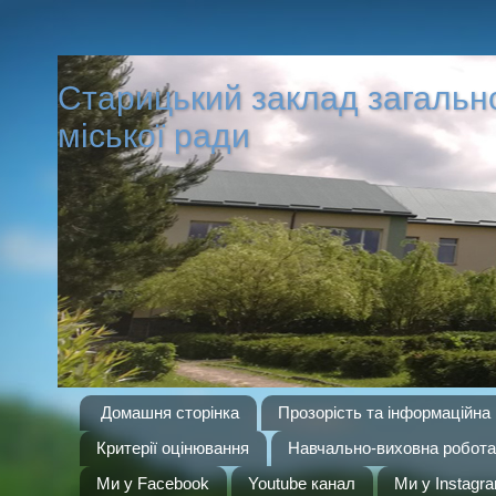
Старицький заклад загальної 
міської ради
Домашня сторінка
Прозорість та інформаційна 
Критерії оцінювання
Навчально-виховна робота
Ми у Facebook
Youtube канал
Ми у Instagr