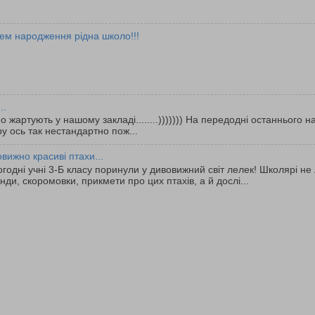
ем народження рідна школо!!!
..
о жартують у нашому закладі........))))))) На передодні останнього 
у ось так нестандартно пож...
вижно красиві птахи...
одні учні 3-Б класу поринули у дивовижний світ лелек! Школярі не
нди, скоромовки, прикмети про цих птахів, а й дослі...