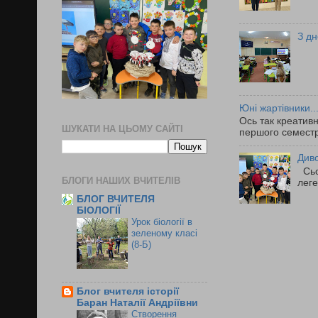
З дн
Юні жартівники...
Ось так креативн
ШУКАТИ НА ЦЬОМУ САЙТІ
першого семестр
Диво
Сьог
БЛОГИ НАШИХ ВЧИТЕЛІВ
леге
БЛОГ ВЧИТЕЛЯ
БІОЛОГІЇ
Урок біології в
зеленому класі
(8-Б)
Блог вчителя історії
Баран Наталії Андріївни
Створення