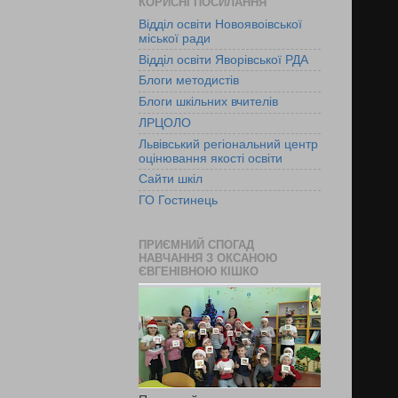
КОРИСНІ ПОСИЛАННЯ
Відділ освіти Новоявоівської
міської ради
Відділ освіти Яворівської РДА
Блоги методистів
Блоги шкільних вчителів
ЛРЦОЛО
Львівський регіональний центр
оцінювання якості освіти
Сайти шкіл
ГО Гостинець
ПРИЄМНИЙ СПОГАД
НАВЧАННЯ З ОКСАНОЮ
ЄВГЕНІВНОЮ КІШКО