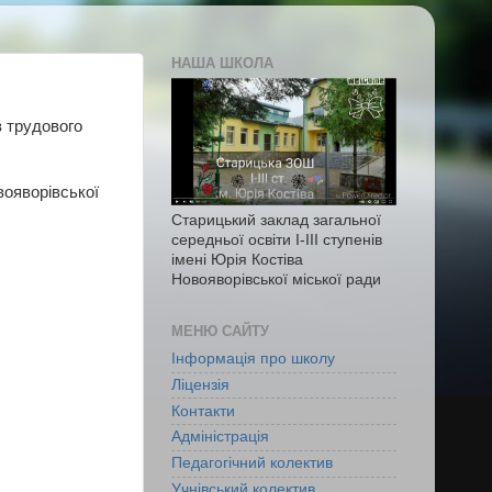
НАША ШКОЛА
з трудового
вояворівської
Старицький заклад загальної
середньої освіти І-ІІІ ступенів
імені Юрія Костіва
Новояворівської міської ради
МЕНЮ САЙТУ
Інформація про школу
Ліцензія
Контакти
Адміністрація
Педагогічний колектив
Учнівський колектив