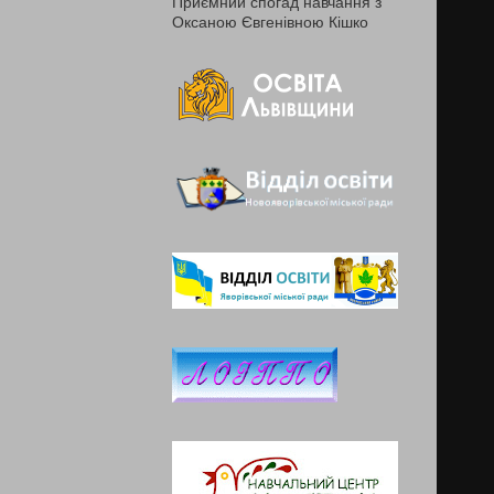
Приємний спогад навчання з
Оксаною Євгенівною Кішко