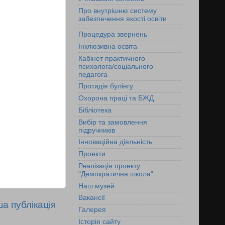
Про внутрішню систему
забезпечення якості освіти
Процедура звернень
Інклюзивна освіта
Кабінет практичного
психолога/соціального
педагога
Протидія булінгу
Охорона праці та БЖД
Бібліотека
Вибір та замовлення
підручників
Інноваційна діяльність
Проекти
Реалізація проекту
"Демократична школа"
Наш музей
Ваканcії
а публікація
Галерея
Історія сайту