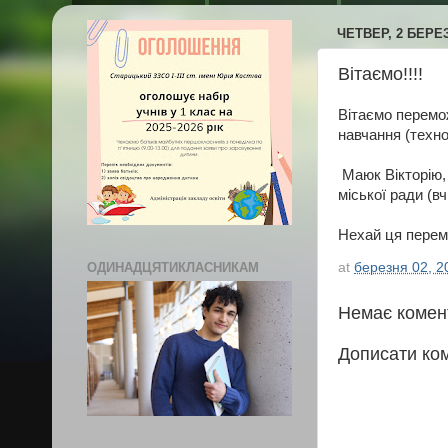
ЧЕТВЕР, 2 БЕРЕЗ
Вітаємо!!!!
Вітаємо перемож
навчання (техно
Маюк Вікторію, 
міської ради (в
Нехай ця перем
at
березня 02, 2
ОДИНАДЦЯТИКЛАСНИКАМ
Немає комен
Дописати ко