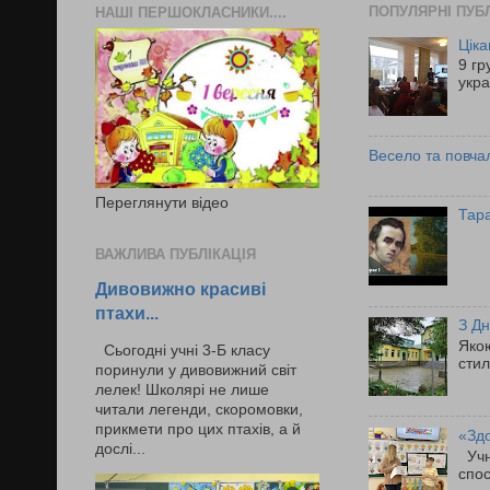
ПОПУЛЯРНІ ПУБЛ
НАШІ ПЕРШОКЛАСНИКИ....
Ціка
9 гр
укра
Весело та повчал
Переглянути відео
Тар
ВАЖЛИВА ПУБЛІКАЦІЯ
Дивовижно красиві
птахи...
З Дн
Якою
Сьогодні учні 3-Б класу
стил
поринули у дивовижний світ
лелек! Школярі не лише
читали легенди, скоромовки,
прикмети про цих птахів, а й
«Здо
дослі...
Учні
спос